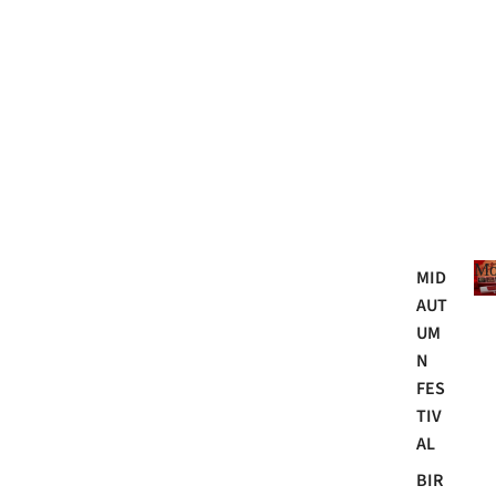
Mo
MID
AUT
UM
N
FES
TIV
AL
BIR