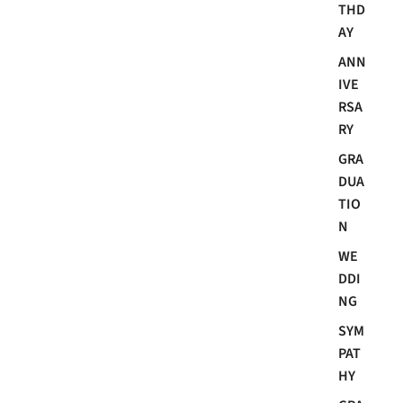
THD
AY
ANN
IVE
RSA
RY
GRA
DUA
TIO
N
WE
DDI
NG
SYM
PAT
HY