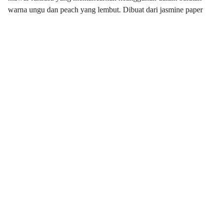
warna ungu dan peach yang lembut. Dibuat dari jasmine paper
berkualitas, standing flower ini memiliki ukuran besar dengan
diameter 70 cm dan tinggi 150 cm, menjadikannya pusat
perhatian di setiap sudut ruangan, baik indoor maupun outdoor.
Kombinasi warnanya yang elegan memberikan nuansa hangat
sekaligus mewah. Sangat cocok sebagai hadiah untuk berbagai
momen spesial seperti ulang tahun, wisuda, anniversary,
Valentine, grand opening, hingga perayaan kenaikan jabatan.
Hadiah yang memikat dan tak terlupakan untuk orang tersayang.
SPECIFICATIONS
INFORMATIONS