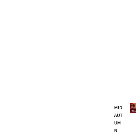
Mo
MID
AUT
UM
N