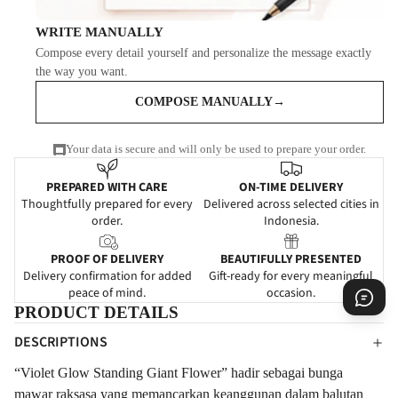
WRITE MANUALLY
Compose every detail yourself and personalize the message exactly
the way you want.
COMPOSE MANUALLY
→
Your data is secure and will only be used to prepare your order.
PREPARED WITH CARE
ON-TIME DELIVERY
Thoughtfully prepared for every
Delivered across selected cities in
order.
Indonesia.
PROOF OF DELIVERY
BEAUTIFULLY PRESENTED
Delivery confirmation for added
Gift-ready for every meaningful
peace of mind.
occasion.
PRODUCT DETAILS
DESCRIPTIONS
“Violet Glow Standing Giant Flower” hadir sebagai bunga
mawar raksasa yang memancarkan keanggunan dalam balutan