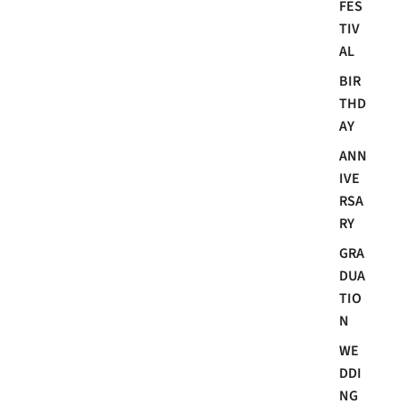
FES
TIV
AL
BIR
THD
AY
ANN
IVE
RSA
RY
GRA
DUA
TIO
N
WE
DDI
NG