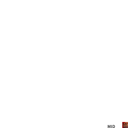
Mo
MID