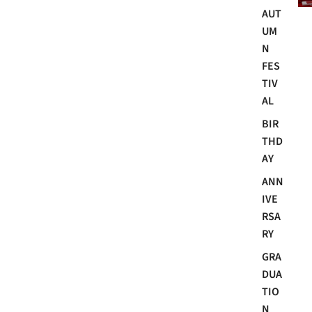
AUT
UM
N
FES
TIV
AL
BIR
THD
AY
ANN
IVE
RSA
RY
GRA
DUA
TIO
N