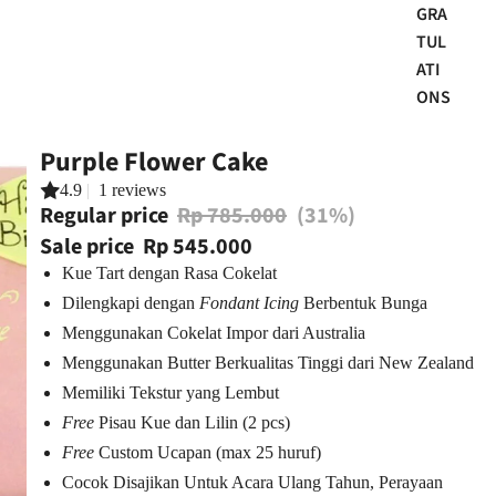
GRA
TUL
ATI
ONS
Purple Flower Cake
4.9
|
1 reviews
Regular price
Rp 785.000
(31%)
Sale price
Rp 545.000
Kue Tart dengan Rasa Cokelat
Dilengkapi dengan
Fondant Icing
Berbentuk Bunga
Menggunakan Cokelat Impor dari Australia
Menggunakan Butter Berkualitas Tinggi dari New Zealand
Memiliki Tekstur yang Lembut
Free
Pisau Kue dan Lilin (2 pcs)
Free
Custom Ucapan (max 25 huruf)
Cocok Disajikan Untuk Acara Ulang Tahun, Perayaan