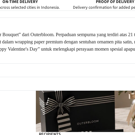
ON-TIME DELIVERY
PROOF OF DELIVERY
cross selected cities in Indonesia.
Delivery confirmation for added p
er Bouquet” dari Outerbloom. Perpaduan sempurna yang terdiri atas 21
balut dalam wrapping paper premium dengan sentuhan ornamen pita sat
y Valentine's Day” untuk melengkapi perayaan momen spesial apapun, 
RECIPIENTS