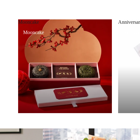
Mooncake
Anniversar
Mooncake
Annivers