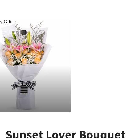
y Gift
ary Gift
Sunset Lover Bouquet