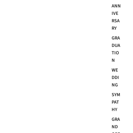
ANN
IVE
RSA
RY
GRA
DUA
TIO
N
WE
DDI
NG
SYM
PAT
HY
GRA
ND