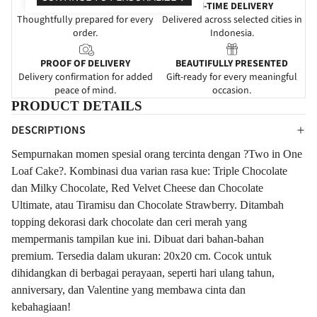
PREPARED WITH CARE
ON-TIME DELIVERY
Thoughtfully prepared for every
Delivered across selected cities in
order.
Indonesia.
PROOF OF DELIVERY
BEAUTIFULLY PRESENTED
Delivery confirmation for added
Gift-ready for every meaningful
peace of mind.
occasion.
PRODUCT DETAILS
DESCRIPTIONS
Sempurnakan momen spesial orang tercinta dengan ?Two in One
Loaf Cake?. Kombinasi dua varian rasa kue: Triple Chocolate
dan Milky Chocolate, Red Velvet Cheese dan Chocolate
Ultimate, atau Tiramisu dan Chocolate Strawberry. Ditambah
topping dekorasi dark chocolate dan ceri merah yang
mempermanis tampilan kue ini. Dibuat dari bahan-bahan
premium. Tersedia dalam ukuran: 20x20 cm. Cocok untuk
dihidangkan di berbagai perayaan, seperti hari ulang tahun,
anniversary, dan Valentine yang membawa cinta dan
kebahagiaan!