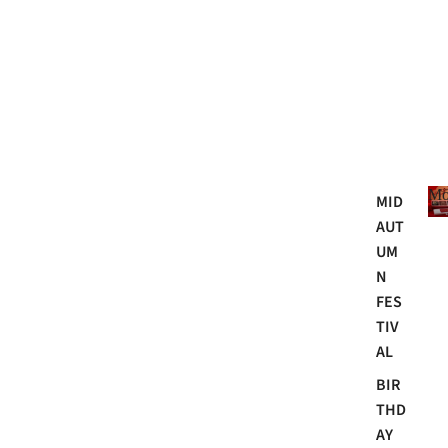
Mo
MID
AUT
UM
N
FES
TIV
AL
BIR
THD
AY