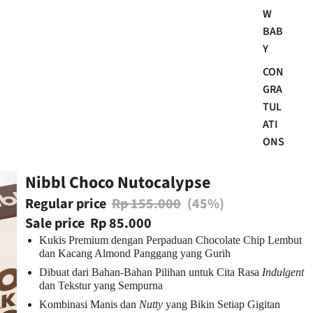
W
BAB
Y
CON
GRA
TUL
ATI
ONS
Nibbl Choco Nutocalypse
Regular price
Rp 155.000
(45%)
Sale price
Rp 85.000
Kukis Premium dengan Perpaduan Chocolate Chip Lembut
dan Kacang Almond Panggang yang Gurih
Dibuat dari Bahan-Bahan Pilihan untuk Cita Rasa
Indulgent
dan Tekstur yang Sempurna
Kombinasi Manis dan
Nutty
yang Bikin Setiap Gigitan