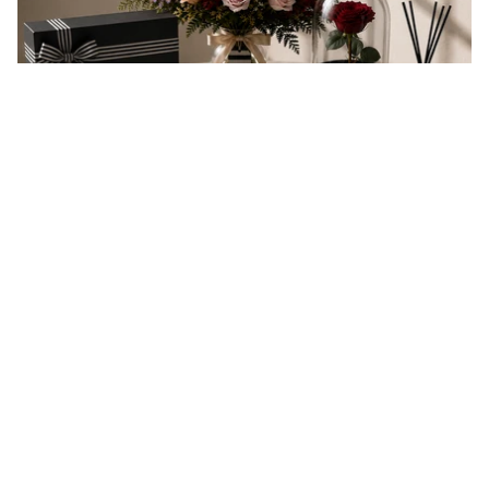
EVERY GIFT IS A MESSAGE
Every gift carries a message of love, appreciation,
celebration, or support. At Outerbloom, we
thoughtfully prepare every order to help your
message arrive beautifully and make someone feel
valued.
You may also like
reviews