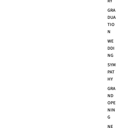
RY
GRA
DUA
TIO
N
WE
DDI
NG
SYM
PAT
HY
GRA
ND
OPE
NIN
G
NE