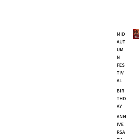
Mo
MID
AUT
UM
N
FES
TIV
AL
BIR
THD
AY
ANN
IVE
RSA